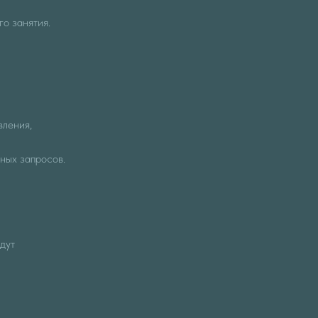
го занятия.
вления,
ных запросов.
дут