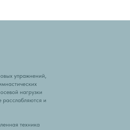
ловых упражнений,
гимнастических
 осевой нагрузки
е расслабляются и
ленная техника